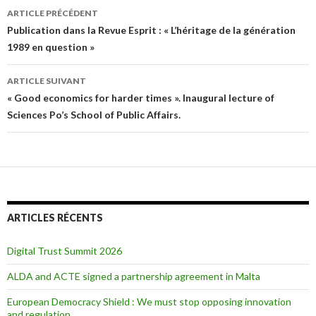
ARTICLE PRÉCÉDENT
Navigation des articles
Publication dans la Revue Esprit : « L’héritage de la génération
1989 en question »
ARTICLE SUIVANT
« Good economics for harder times ». Inaugural lecture of
Sciences Po’s School of Public Affairs.
ARTICLES RÉCENTS
Digital Trust Summit 2026
ALDA and ACTE signed a partnership agreement in Malta
European Democracy Shield : We must stop opposing innovation
and regulation