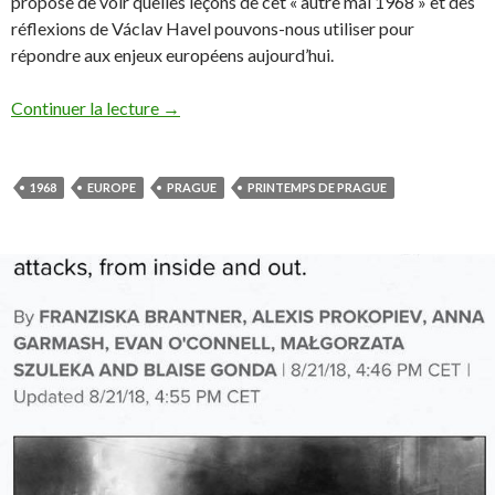
propose de voir quelles leçons de cet «
autre mai 1968 » et des
réflexions de Václav Havel pouvons-nous utiliser pour
répondre aux enjeux européens aujourd’hui.‬
Continuer la lecture
→
1968
EUROPE
PRAGUE
PRINTEMPS DE PRAGUE