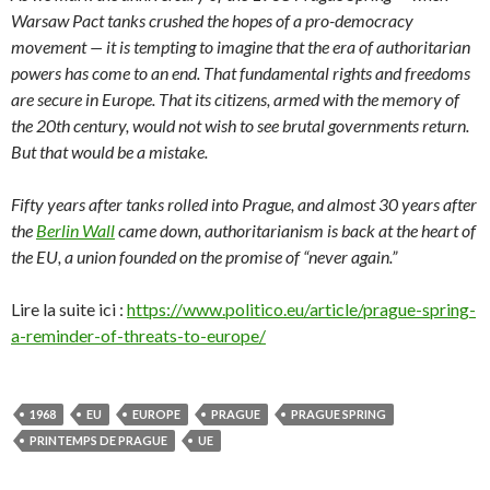
Warsaw Pact tanks crushed the hopes of a pro-democracy
movement — it is tempting to imagine that the era of authoritarian
powers has come to an end. That fundamental rights and freedoms
are secure in Europe. That its citizens, armed with the memory of
the 20th century, would not wish to see brutal governments return.
But that would be a mistake.
Fifty years after tanks rolled into Prague, and almost 30 years after
the
Berlin Wall
came down, authoritarianism is back at the heart of
the EU, a union founded on the promise of “never again.”
Lire la suite ici :
https://www.politico.eu/article/prague-spring-
a-reminder-of-threats-to-europe/
1968
EU
EUROPE
PRAGUE
PRAGUE SPRING
PRINTEMPS DE PRAGUE
UE