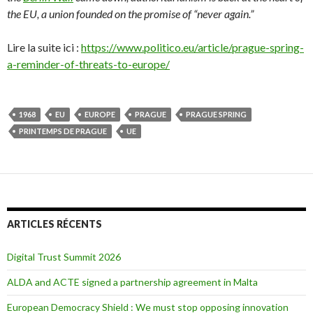
the EU, a union founded on the promise of “never again.”
Lire la suite ici :
https://www.politico.eu/article/prague-spring-
a-reminder-of-threats-to-europe/
1968
EU
EUROPE
PRAGUE
PRAGUE SPRING
PRINTEMPS DE PRAGUE
UE
ARTICLES RÉCENTS
Digital Trust Summit 2026
ALDA and ACTE signed a partnership agreement in Malta
European Democracy Shield : We must stop opposing innovation