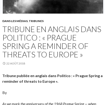
DANS LES MÉDIAS
,
TRIBUNES
TRIBUNE EN ANGLAIS DANS
POLITICO : « PRAGUE
SPRING A REMINDER OF
THREATS TO EUROPE »
22 AOÛT 2018
Tribune publiée en anglais dans Politico : « Prague Spring a
reminder of threats to Europe ».
By
As we mark the anniversary of the 1968 Prague Spring — when