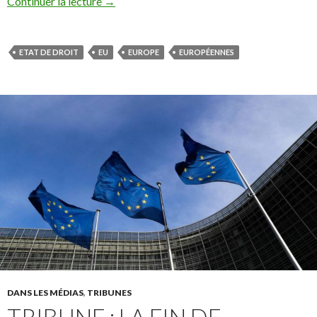
Continuer la lecture
→
ETAT DE DROIT
EU
EUROPE
EUROPÉENNES
DANS LES MÉDIAS
,
TRIBUNES