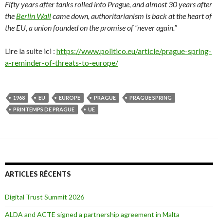
Fifty years after tanks rolled into Prague, and almost 30 years after
the
Berlin Wall
came down, authoritarianism is back at the heart of
the EU, a union founded on the promise of “never again.”
Lire la suite ici :
https://www.politico.eu/article/prague-spring-
a-reminder-of-threats-to-europe/
1968
EU
EUROPE
PRAGUE
PRAGUE SPRING
PRINTEMPS DE PRAGUE
UE
ARTICLES RÉCENTS
Digital Trust Summit 2026
ALDA and ACTE signed a partnership agreement in Malta